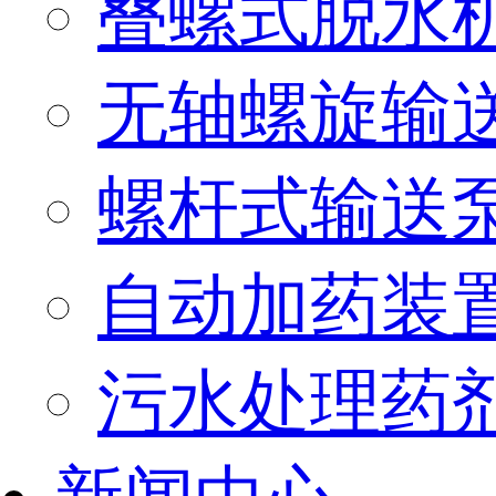
叠螺式脱水
无轴螺旋输
螺杆式输送
自动加药装
污水处理药