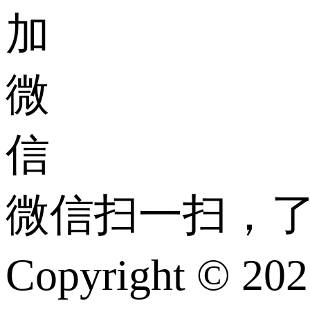
微信扫一扫，
Copyright 