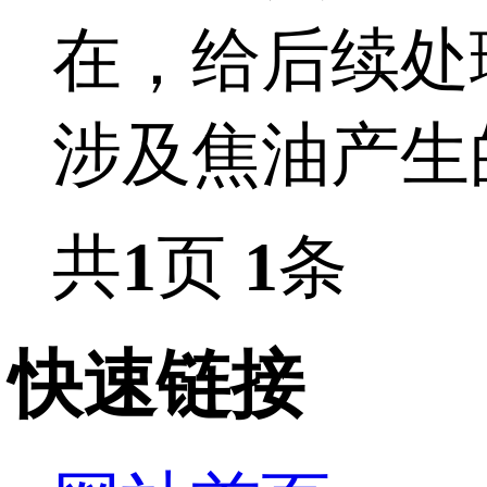
在，给后续处
涉及焦油产生
共
1
页
1
条
快速链接