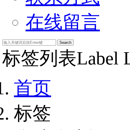
在线留言
Search
标签列表
Label L
首页
标签