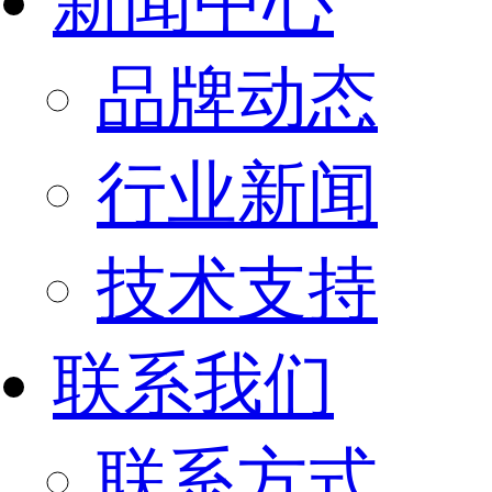
新闻中心
品牌动态
行业新闻
技术支持
联系我们
联系方式