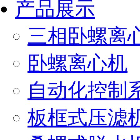
产品展示
三相卧螺离
卧螺离心机
自动化控制
板框式压滤