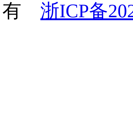
有
浙ICP备202