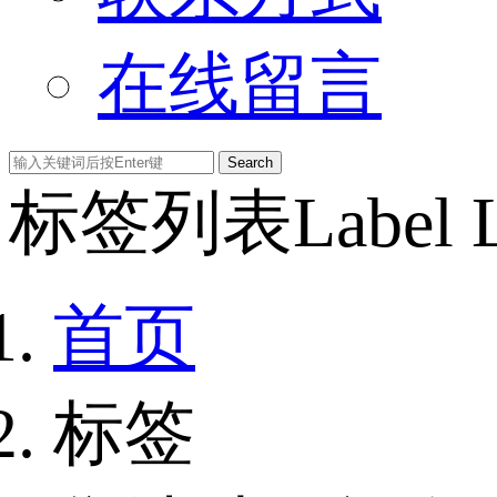
在线留言
Search
标签列表
Label L
首页
标签