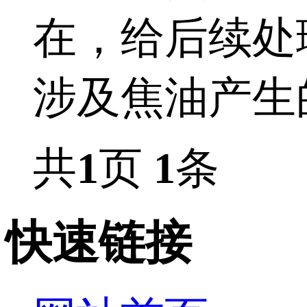
在，给后续处
涉及焦油产生
共
1
页
1
条
快速链接