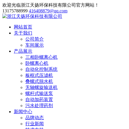
欢迎光临浙江天扬环保科技有限公司官方网站！
13175788999
416408879@qq.com
网站首页
关于我们
公司简介
车间展示
产品展示
三相卧螺离心机
卧螺离心机
自动化控制系统
板框式压滤机
叠螺式脱水机
无轴螺旋输送机
螺杆式输送泵
自动加药装置
污水处理药剂
新闻中心
品牌动态
行业新闻