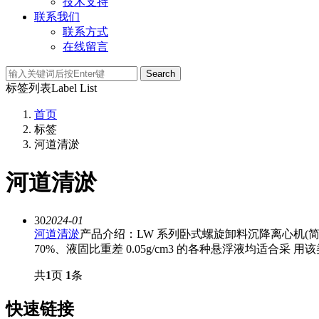
技术支持
联系我们
联系方式
在线留言
Search
标签列表
Label List
首页
标签
河道清淤
河道清淤
30
2024-01
河道清淤
产品介绍：LW 系列卧式螺旋卸料沉降离心机(简
70%、液固比重差 0.05g/cm3 的各种悬浮液均适合采 用该类
共
1
页
1
条
快速链接