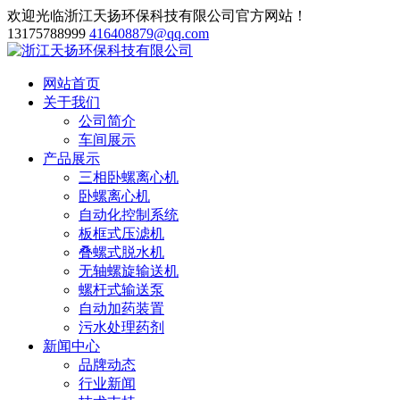
欢迎光临浙江天扬环保科技有限公司官方网站！
13175788999
416408879@qq.com
网站首页
关于我们
公司简介
车间展示
产品展示
三相卧螺离心机
卧螺离心机
自动化控制系统
板框式压滤机
叠螺式脱水机
无轴螺旋输送机
螺杆式输送泵
自动加药装置
污水处理药剂
新闻中心
品牌动态
行业新闻