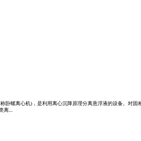
称卧螺离心机)，是利用离心沉降原理分离悬浮液的设备。对固相颗粒 
离...