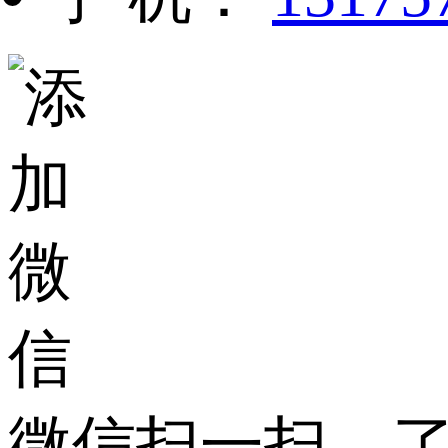
微信扫一扫，