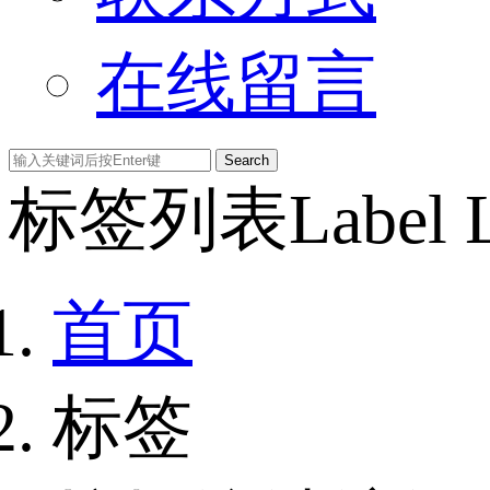
在线留言
Search
标签列表
Label L
首页
标签