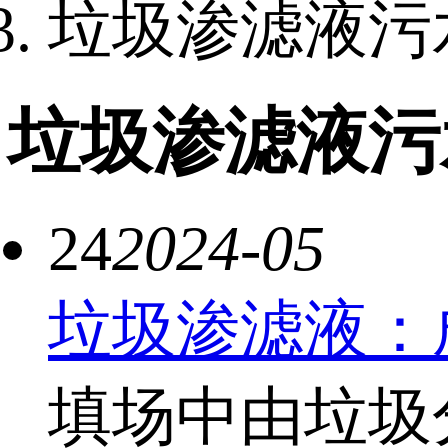
垃圾渗滤液污
垃圾渗滤液污
24
2024-05
垃圾渗滤液：
填场中由垃圾