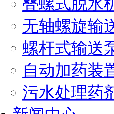
叠螺式脱水
无轴螺旋输
螺杆式输送
自动加药装
污水处理药