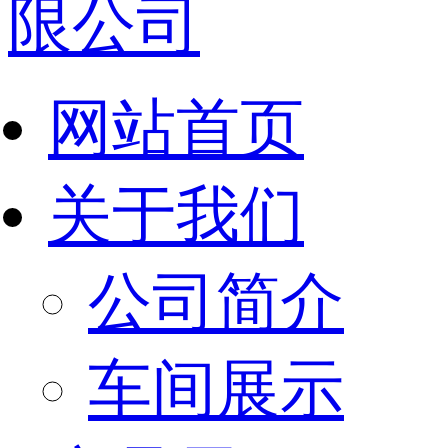
网站首页
关于我们
公司简介
车间展示