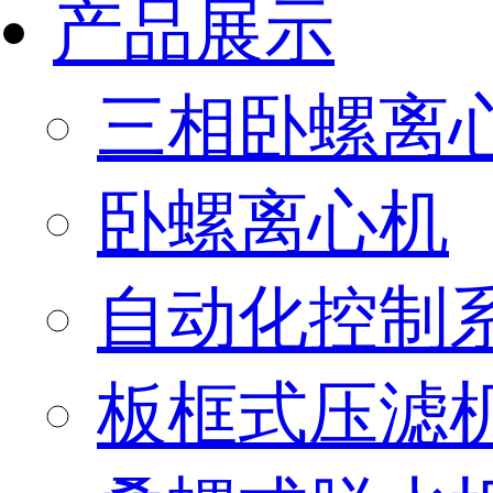
产品展示
三相卧螺离
卧螺离心机
自动化控制
板框式压滤