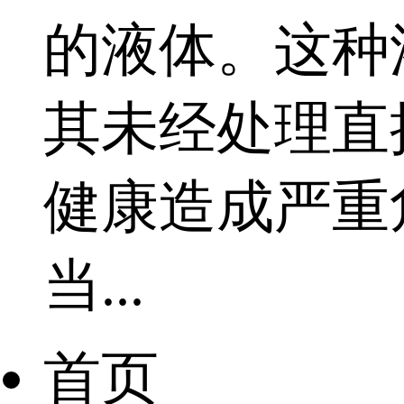
的液体。这种
其未经处理直
健康造成严重
当...
首页