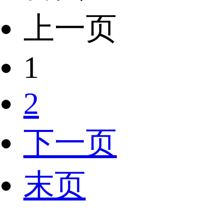
上一页
1
2
下一页
末页